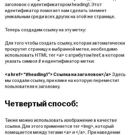
заголовок с идентификатором heading1. Этот
идентификатор помогает нам сделать элемент
уникальным среди всех других на этой же странице.
Теперь создадим ссылку на эту метку:
Для того чтобы создать ссылку, которая автоматически
прокрутит страницу к выбранной метке, необходимо
использовать HTML тег <a> с атрибутом href, в котором
указать символ # и идентификатор метки:
<a href= “#heading1”> Ссылка на заголовок</a>
Здесь
мы создали ссылку, при клике на которую переместит
пользователя к заголовку.
Четвертый способ:
Также можно использовать изображение в качестве
ссылки. Для этого применяется тег <img>, который
помещается между тегами <a> и </a>.
При наведении