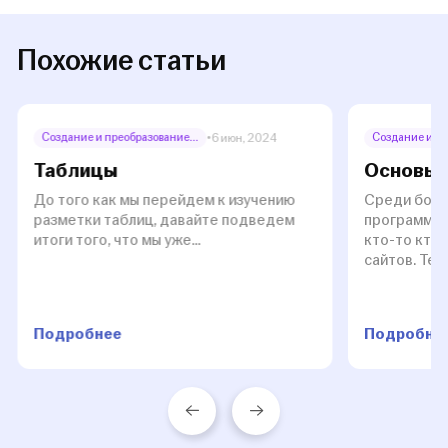
Похожие статьи
Создание и преобразование...
Создание и пр
•
6 июн, 2024
Таблицы
Основы 
До того как мы перейдем к изучению
Среди боль
разметки таблиц, давайте подведем
программист
итоги того, что мы уже...
кто-то кто
сайтов. Те...
Подробнее
Подробне