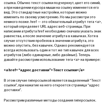
ссылка. Обычно текст ссылки подчеркнут, цвет его синий,
а при наведении курсора мыши на ссылку изменяется его
вид. Это стандартные настройки, которые можно
изменить по своему усмотрению. Но мы рассмотри это
немного позже. href — это обязательный атрибут тега <a>,
который определяет URL адрес веб-страницы. При
написании атрибута href необходимо сначала указать знак
равенства, а после значение атрибута в кавычках. Хотя в
случае отсутствия пробелов в значении атрибута, это
можно опустить, без кавычек. Однако рекомендуется
всегда использовать один и тот же тип кавычек для всех
атрибутов (либо одинарные, либо двойные). Теперь
давайте рассмотрим использование тега <a> на примере:
<a href= “адрес доставки”>Текст ссылки</a>
В этом случае гиперссылкой является выделенный “Текст
ссылки”, при нажатие на него откроется страница “адрес
доставки”.
Рассмотрим различные методы создания гиперссылок.