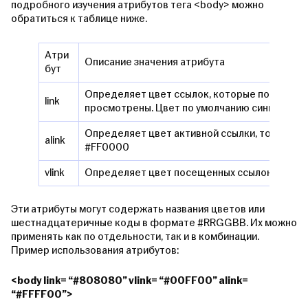
подробного изучения атрибутов тега <body> можно
обратиться к таблице ниже.
Атри
Описание значения атрибута
бут
Определяет цвет ссылок, которые пользовате
link
просмотрены. Цвет по умолчанию синий, #00
Определяет цвет активной ссылки, то есть с
alink
#FF0000
vlink
Определяет цвет посещенных ссылок. Цвет 
Эти атрибуты могут содержать названия цветов или
шестнадцатеричные коды в формате #RRGGBB. Их можно
применять как по отдельности, так и в комбинации.
Пример использования атрибутов:
<body link= “#808080” vlink= “#00FF00” alink=
“#FFFF00”>