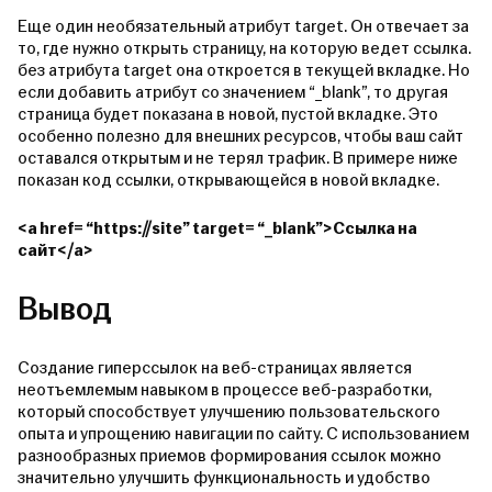
Еще один необязательный атрибут target. Он отвечает за
то, где нужно открыть страницу, на которую ведет ссылка.
без атрибута target она откроется в текущей вкладке. Но
если добавить атрибут со значением “_blank”, то другая
страница будет показана в новой, пустой вкладке. Это
особенно полезно для внешних ресурсов, чтобы ваш сайт
оставался открытым и не терял трафик. В примере ниже
показан код ссылки, открывающейся в новой вкладке.
<a href= “https://site” target= “_blank”>Ссылка на
сайт</a>
Вывод
Создание гиперссылок на веб-страницах является
неотъемлемым навыком в процессе веб-разработки,
который способствует улучшению пользовательского
опыта и упрощению навигации по сайту. С использованием
разнообразных приемов формирования ссылок можно
значительно улучшить функциональность и удобство