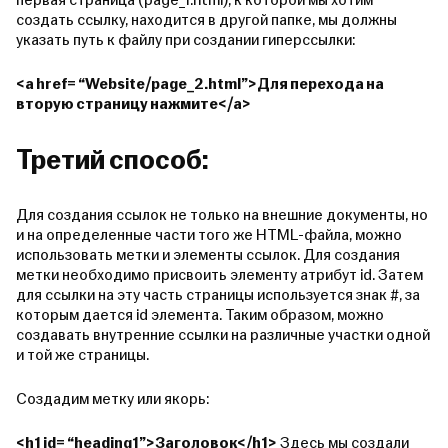
первая страница (page_1.html), к которой мы хотим
создать ссылку, находится в другой папке, мы должны
указать путь к файлу при создании гиперссылки:
<a href= “Website/page_2.html”>Для перехода на
вторую страницу нажмите</a>
Третий способ:
Для создания ссылок не только на внешние документы, но
и на определенные части того же HTML-файла, можно
использовать метки и элементы ссылок. Для создания
метки необходимо присвоить элементу атрибут id. Затем
для ссылки на эту часть страницы используется знак #, за
которым дается id элемента. Таким образом, можно
создавать внутренние ссылки на различные участки одной
и той же страницы.
Создадим метку или якорь:
<h1 id= “heading1”>Заголовок</h1>
Здесь мы создали