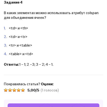
Задание 4
В каких элементах можно использовать атрибут colspan
для объединения ячеек?
<td> и <th>
<td> и <tr>
<tr> и <table>
<table> и <td>
Ответы:
1 – 1; 2 –3; 3 – 2; 4 – 1.
Понравилась статья?
Оцени:
5,00/5
(1 голосов)