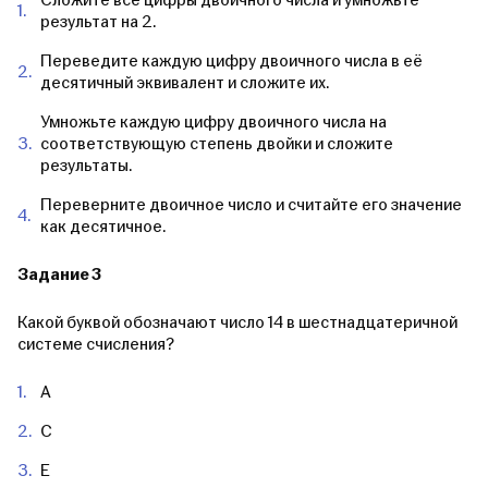
Сложите все цифры двоичного числа и умножьте
результат на 2.
Переведите каждую цифру двоичного числа в её
десятичный эквивалент и сложите их.
Умножьте каждую цифру двоичного числа на
соответствующую степень двойки и сложите
результаты.
Переверните двоичное число и считайте его значение
как десятичное.
Задание 3
Какой буквой обозначают число 14 в шестнадцатеричной
системе счисления?
A
C
E