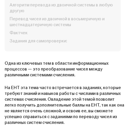
Алгоритм перевода из двоичной системы в любую
другую
Перевод чисел из двоичной в восьмеричную и
шестнадцатеричную системы
Фактчек
Задания для самопроверки:
Одна из ключевых тем в области информационных
процессов — это преобразование чисел между
различными системами счисления.
На ЕНТ эта тема часто встречается в заданиях, которые
требуют знаний и навыков работы с числами в различных
системах счисления. Овладение этой темой позволит
легко получить дополнительные баллы на ЕНТ, так как она
не является очень сложной, и освоив ее, вы сможете
успешно справиться с заданиями по переводу чисел из
различных систем счисления.