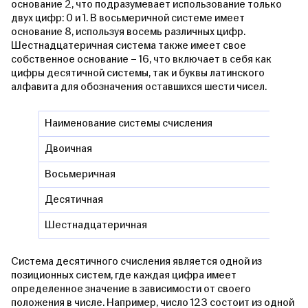
основание 2, что подразумевает использование только
двух цифр: 0 и 1. В восьмеричной системе имеет
основание 8, используя восемь различных цифр.
Шестнадцатеричная система также имеет свое
собственное основание – 16, что включает в себя как
цифры десятичной системы, так и буквы латинского
алфавита для обозначения оставшихся шести чисел.
Наименование системы счисления
Циф
Двоичная
0, 1
Восьмеричная
0, 1,
Десятичная
0, 1,
Шестнадцатеричная
0, 1,
Система десятичного счисления является одной из
позиционных систем, где каждая цифра имеет
определенное значение в зависимости от своего
положения в числе. Например, число 123 состоит из одной