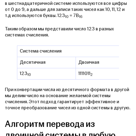
в шестнадцатеричной системе используются все цифры
от 0 до 9, а дальше для записи таких чисел как 10, 11, 12 и
т.д используются буквы. 123
= 7В
10
16
Таким образом мы представили число 123 в разных
системах счисления.
Система счисления
Десятичная
Двоичная
Вос
123
1111011
173
10
2
При конвертации числа из десятичного формата в другой
мы делим число на основание желаемой системы
счисления. Этот подход гарантирует эффективное и
точное преобразование чисел из одной системы в другую.
Алгоритм перевода из
двоичной системы в любую