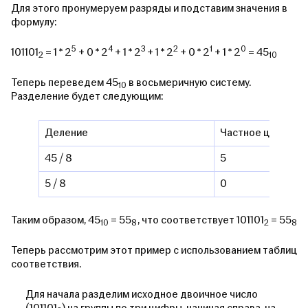
Для этого пронумеруем разряды и подставим значения в
формулу:
5
4
3
2
1
0
101101
= 1 * 2
+ 0 * 2
+ 1 * 2
+ 1 * 2
+ 0 * 2
+ 1 * 2
= 45
2
10
Теперь переведем 45
в восьмеричную систему.
10
Разделение будет следующим:
Деление
Частное целое
45 / 8
5
5 / 8
0
Таким образом, 45
= 55
, что соответствует 101101
= 55
10
8
2
8
Теперь рассмотрим этот пример с использованием таблиц
соответствия.
Для начала разделим исходное двоичное число