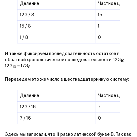
Деление
Частное целое
123 / 8
15
15 / 8
1
1 / 8
0
И также фиксируем последовательность остатков в
обратной хронологической последовательности. 123
=
10
123
= 173
10
8
Переведем это же число в шестнадцатеричную систему:
Деление
Частное целое
123 / 16
7
7 / 16
0
Здесь мы записали, что 11 равно латинской букве B. Так как