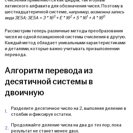
счисления применяются как цифры, так и буквы
латинского алфавита для обозначения чисел. Поэтому в
шестнадцатеричной системе,
например, возможна запись
3
2
1
0
вида 3Е5А: 3Е5А = 3 * 16
+ E * 16
+ 5 * 16
+ A * 16
Рассмотрим теперь различные методы преобразования
чисел из одной позиционной системы счисления в другую.
Каждый метод обладает уникальными характеристиками
и деталями, которые важно учитывать при выполнении
перевода.
Алгоритм перевода из
десятичной системы в
двоичную
Разделите десятичное число на 2, выполняя деление в
столбик и фиксируя остатки.
Продолжайте деление числа на два до тех пор, пока
результат не станет менее двух.