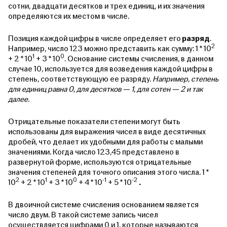
сотни, двадцати десятков и трех единиц, и их значения
определяются их местом в числе.
Позиция каждой цифры в числе определяет его
разряд
.
2
Например, число 123 можно представить как сумму: 1 * 10
1
0
+ 2 * 10
+ 3 * 10
. Основание системы счисления, в данном
случае 10, используется для возведения каждой цифры в
степень, соответствующую ее разряду.
Например, степень
для единиц равна 0, для десятков — 1, для сотен — 2 и так
далее.
Отрицательные показатели степени могут быть
использованы для выражения чисел в виде десятичных
дробей, что делает их удобными для работы с малыми
значениями. Когда число 123,45 представлено в
развернутой форме, используются отрицательные
значения степеней для точного описания этого числа. 1 *
2
1
0
-1
-2
10
+ 2 * 10
+ 3 * 10
+ 4 * 10
+ 5 * 10
.
В двоичной системе счисления основанием является
число двум. В такой системе запись чисел
осуществляется цифрами 0 и 1, которые называются