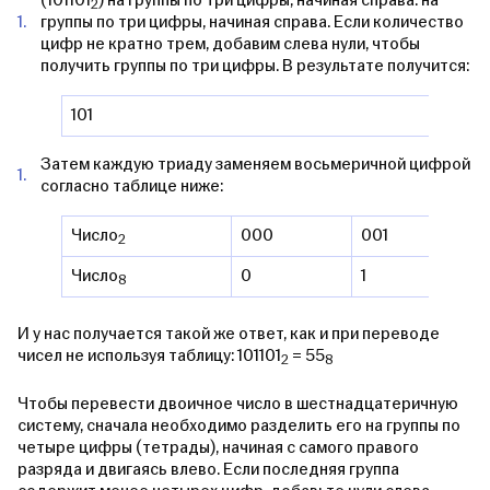
(101101
) на группы по три цифры, начиная справа. на
2
группы по три цифры, начиная справа. Если количество
цифр не кратно трем, добавим слева нули, чтобы
получить группы по три цифры. В результате получится:
101
Затем каждую триаду заменяем восьмеричной цифрой
согласно таблице ниже:
Число
000
001
01
2
Число
0
1
2
8
И у нас получается такой же ответ, как и при переводе
чисел не используя таблицу: 101101
= 55
2
8
Чтобы перевести двоичное число в шестнадцатеричную
систему, сначала необходимо разделить его на группы по
четыре цифры (тетрады), начиная с самого правого
разряда и двигаясь влево. Если последняя группа