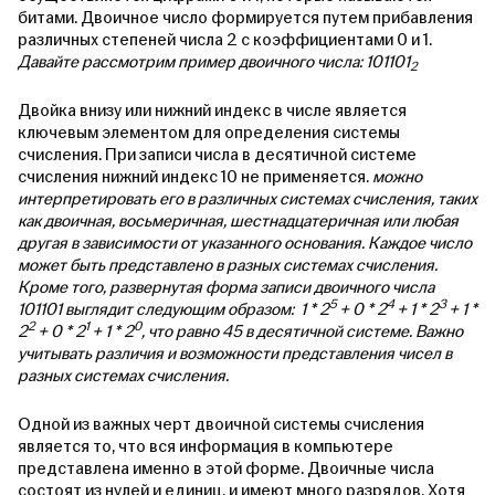
битами. Двоичное число формируется путем прибавления
различных степеней числа 2 с коэффициентами 0 и 1.
Давайте рассмотрим пример двоичного числа: 101101
2
Двойка внизу или нижний индекс в числе является
ключевым элементом для определения системы
счисления. При записи числа в десятичной системе
счисления нижний индекс 10 не применяется.
можно
интерпретировать его в различных системах счисления, таких
как двоичная, восьмеричная, шестнадцатеричная или любая
другая в зависимости от указанного основания. Каждое число
может быть представлено в разных системах счисления.
Кроме того, развернутая форма записи двоичного числа
5
4
3
101101 выглядит следующим образом: 1 * 2
+ 0 * 2
+ 1 * 2
+ 1 *
2
1
0
2
+ 0 * 2
+ 1 * 2
, что равно 45 в десятичной системе. Важно
учитывать различия и возможности представления чисел в
разных системах счисления.
Одной из важных черт двоичной системы счисления
является то, что вся информация в компьютере
представлена именно в этой форме. Двоичные числа
состоят из нулей и единиц, и имеют много разрядов. Хотя