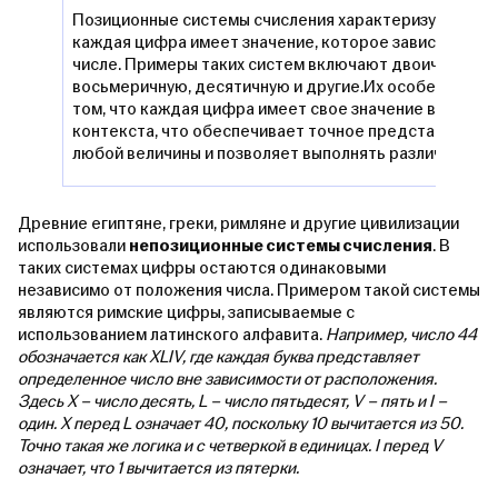
Позиционные системы счисления характеризуются те
каждая цифра имеет значение, которое зависит от её
числе. Примеры таких систем включают двоичную,
восьмеричную, десятичную и другие.Их особенность 
том, что каждая цифра имеет свое значение в зависи
контекста, что обеспечивает точное представление 
любой величины и позволяет выполнять различные вы
Древние египтяне, греки, римляне и другие цивилизации
использовали
непозиционные системы счисления
. В
таких системах цифры остаются одинаковыми
независимо от положения числа. Примером такой системы
являются римские цифры, записываемые с
использованием латинского алфавита.
Например, число 44
обозначается как XLIV, где каждая буква представляет
определенное число вне зависимости от расположения.
Здесь X – число десять, L – число пятьдесят, V – пять и I –
один. X перед L означает 40, поскольку 10 вычитается из 50.
Точно такая же логика и с четверкой в единицах. I перед V
означает, что 1 вычитается из пятерки.