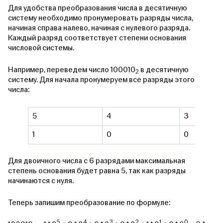
Для удобства преобразования числа в десятичную
систему необходимо пронумеровать разряды числа,
начиная справа налево, начиная с нулевого разряда.
Каждый разряд соответствует степени основания
числовой системы.
Например, переведем число 100010
в десятичную
2
систему. Для начала пронумеруем все разряды этого
числа:
5
4
3
1
0
0
Для двоичного числа с 6 разрядами максимальная
степень основания будет равна 5, так как разряды
начинаются с нуля.
Теперь запишим преобразование по формуле:
5
4
3
2
1
0