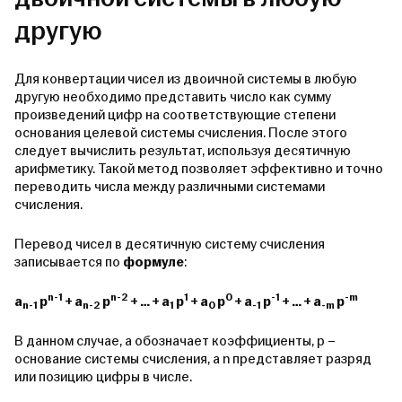
другую
Для конвертации чисел из двоичной системы в любую
другую необходимо представить число как сумму
произведений цифр на соответствующие степени
основания целевой системы счисления. После этого
следует вычислить результат, используя десятичную
арифметику. Такой метод позволяет эффективно и точно
переводить числа между различными системами
счисления.
Перевод чисел в десятичную систему счисления
записывается по
формуле
:
n-1
n-2
1
0
-1
-m
a
p
+ a
p
+ … + a
p
+ a
p
+ a
p
+ … + a
p
n-1
n-2
1
0
-1
-m
В данном случае, а обозначает коэффициенты, р –
основание системы счисления, а n представляет разряд
или позицию цифры в числе.