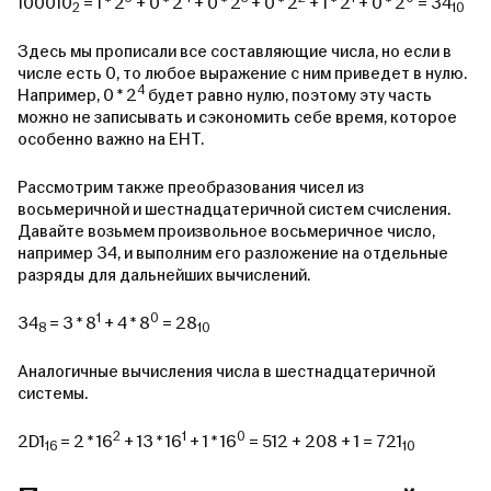
100010
= 1 * 2
+ 0 * 2
+ 0 * 2
+ 0 * 2
+ 1 * 2
+ 0 * 2
= 34
2
10
Здесь мы прописали все составляющие числа, но если в
числе есть 0, то любое выражение с ним приведет в нулю.
4
Например, 0 * 2
будет равно нулю, поэтому эту часть
можно не записывать и сэкономить себе время, которое
особенно важно на ЕНТ.
Рассмотрим также преобразования чисел из
восьмеричной и шестнадцатеричной систем счисления.
Давайте возьмем произвольное восьмеричное число,
например 34, и выполним его разложение на отдельные
разряды для дальнейших вычислений.
1
0
34
= 3 * 8
+ 4 * 8
= 28
8
10
Аналогичные вычисления числа в шестнадцатеричной
системы.
2
1
0
2D1
= 2 * 16
+ 13 * 16
+ 1 * 16
= 512 + 208 + 1 = 721
16
10