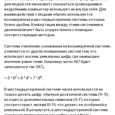
для людей эти числа могут показаться громоздкими и
неудобными, компьютер использует их внутри себя. Для
взаимодействия с людьми обычно используются
восьмеричная и шестнадцатеричная системы, которые
более удобны. Конвертация между этими системами и
двоичной может быть осуществлена с помощью
соответствующих методов.
Система счисления, основанная на восьмеричной системе,
отличается от других позиционных систем тем, что
использует восемь уникальных цифр, где наивысшее
значение равно семи.
Например число 567 будет
записываться так: 567
8
2
1
0
= 5 * 8
+ 6 * 8
+ 7 * 8
.
В шестнадцатеричной системе чисел используется не
только десять цифр обычной десятичной системы (0-9),
но и шесть дополнительных символов (A-F), которые
соответствуют числам 10-15, что делает ее особенной и
уникальной. В результате, в шестнадцатеричной системе