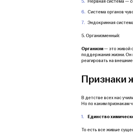
Нервная система — со
Система органов чув
Эндокринная система
5. Организменный:
Организм
— это живой 
поддержания жизни. Он
реагировать на внешние
Признаки 
В детстве всех нас учил
Но по каким признакам 
Единство химическ
То есть все живые сущес