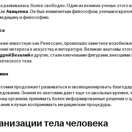
ка развивалась более свободно. Один из великих ученых этого 
как
Авиценна
. Он был знаменитым философом, ученым и врачо
 медицину и философию.
са
акже известную как Ренессанс, произошло заметное возобновл
ние интереса к искусству и литературе. Великие анатомы этого
дрей Везалий
и другие, стали ключевыми фигурами, внесшими 
веческого тела
омия
атомия продолжает развиваться и эволюционировать благодар
едования. Знания по анатомии дают еще со школьных времен, 
 наш организм, принимать более информированные решения о з
ания и лучше воспринимать медицинские процедуры.
анизации тела человека