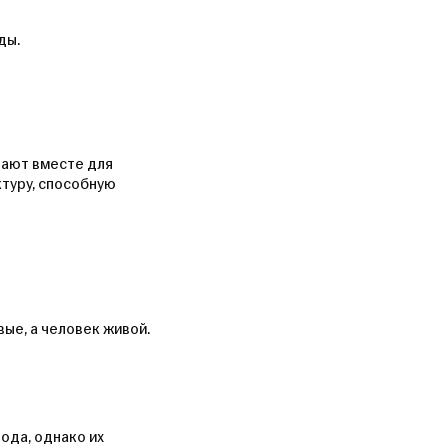
ды.
тают вместе для
туру, способную
вые, а человек живой.
ода, однако их