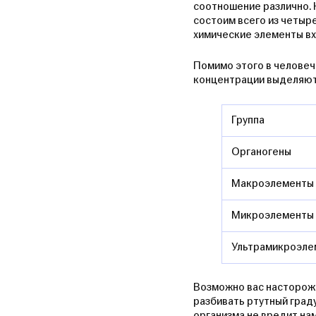
соотношение различно. 
состоим всего из четыр
химические элементы вхо
Помимо этого в человеч
концентрации выделяют 
Группа
Органогены
Макроэлементы
Микроэлементы
Ультрамикроэле
Возможно вас насторожи
разбивать ртутный граду
организма не вредит нам