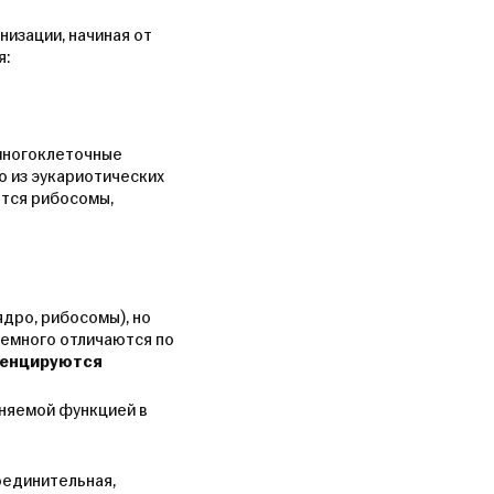
низации, начиная от
я:
многоклеточные
о из эукариотических
ются рибосомы,
ядро, рибосомы), но
немного отличаются по
енцируются
лняемой функцией в
оединительная,