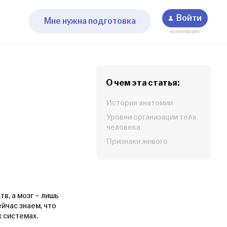
Войти
Мне нужна подготовка
на платформу
О чем эта статья:
История анатомии
Уровни организации тела
человека
Признаки живого
в, а мозг – лишь
йчас знаем, что
 системах.