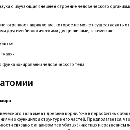
аука о изучающая внешнее строение человеческого организма,
ногогранное направление, которое не может существовать отд
ими другими биологическими дисциплинами, такими как:
 клетке
 тканях
о функционировании человеческого тела
натомии
 мира
веческого тела имеет древние корни. Уже в первобытных общ
иями о функциях и структуре его частей. Предполагается, что
ности связано с анализом тел убитых животных и сравнением п