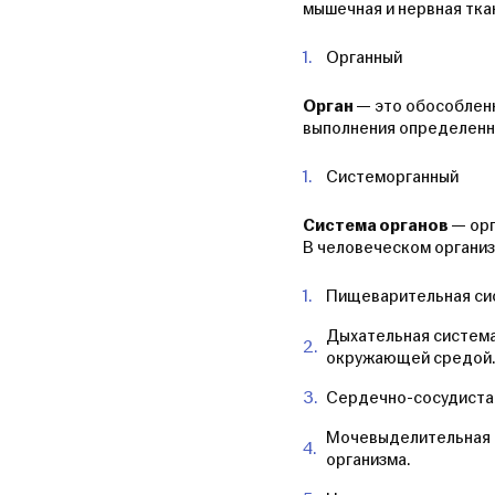
мышечная и нервная тка
Органный
Орган
— это обособленн
выполнения определенно
Системорганный
Система органов
— ор
В человеческом органи
Пищеварительная сис
Дыхательная система
окружающей средой.
Сердечно-сосудиста
Мочевыделительная 
организма.