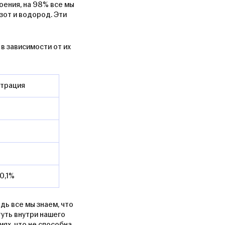
оения, на 98% все мы
азот и водород. Эти
в зависимости от их
нтрация
0,1%
дь все мы знаем, что
туть внутри нашего
иях, что не способна