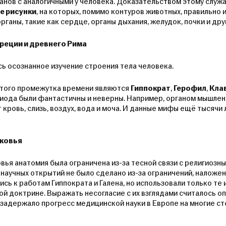
анов с аналогичными у человека. Доказательством этому слу
е рисунки
, на которых, помимо контуров животных, правильно
ганы, такие как сердце, органы дыхания, желудок, почки и дру
реции и древнего Рима
сь осознанное изучение строения тела человека.
того промежутка времени являются
Гиппократ
,
Герофил
,
Кла
иода были фантастичны и неверны. Например, органом мышлен
кровь, слизь, воздух, вода и моча. И данные мифы ещё тысячи 
ковья
ья анатомия была ограничена из-за тесной связи с религиозн
 научных открытий не было сделано из-за ограничений, наложе
ь к работам Гиппократа и Галена, но использовали только те 
й доктрине. Выражать несогласие с их взглядами считалось оп
 задержало прогресс медицинской науки в Европе на многие ст