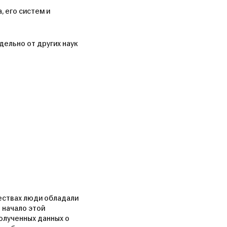
 его систем и
ельно от других наук
ествах люди обладали
 начало этой
олученных данных о