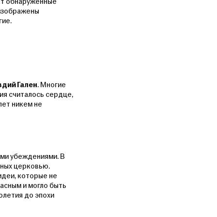
жат обнаруженные
 изображены
гие.
вдий Гален
. Многие
ия считалось сердце,
лет никем не
ыми убеждениями. В
нных церковью.
идеи, которые не
асным и могло быть
олетия до эпохи