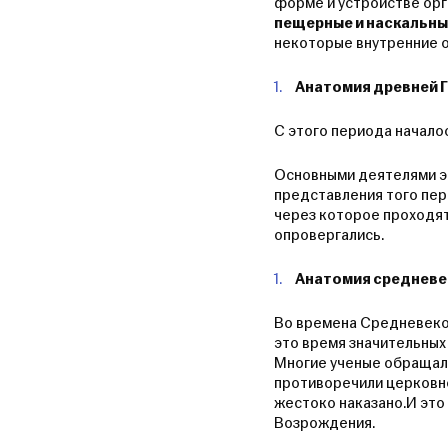
форме и устройстве орг
пещерные и наскальны
некоторые внутренние ор
Анатомия древней Г
С этого периода начало
Основными деятелями э
представления того пер
через которое проходят 
опровергались.
Анатомия средневе
Во времена Средневеков
это время значительных
Многие ученые обращалис
противоречили церковно
жестоко наказано.И это
Возрождения.