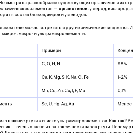
Не смотря на разнообразие существующих организмов и их стр
ех химических элементов —
органогенов
: углерод, кислород, 
дят в состав белков, жиров и углеводов.
еском теле можно встретить и другие химические вещества. И 
макро-, микро- и ультрамикроэлементы:
Примеры
Конце
C, O, H, N
98%
Ca, K, Mg, S, K, Na, Cl, Fe
1-2%
Mn, Co, Zn, Cu, I, F, Mo
0,1%
менты
Se, U, Hg, Ag, Au
Менее 
ло наличие ртути в списке ультрамикроэлементов. Как так? Ве
сник — очень опасно из-за токсичности паров ртути. Почему р
? Дело в том, что она находится в таких маленьких концентрац