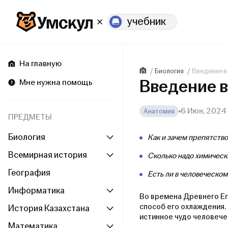
учебник
На главную
Биология
Введение в
Введение 
Мне нужна помощь
6 Июн, 2024
Анатомия
ПРЕДМЕТЫ
Биология
Как и зачем препятств
Всемирная история
Сколько надо химическ
География
Есть ли в человеческо
Информатика
Во времена Древнего Еги
способ его охлаждения. 
История Казахстана
истинное чудо человече
Математика