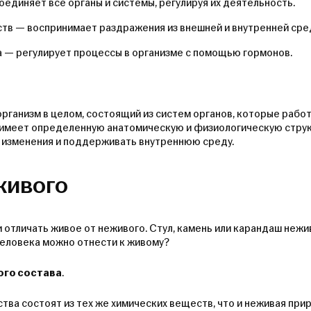
единяет все органы и системы, регулируя их деятельность.
ств — воспринимает раздражения из внешней и внутренней сре
 — регулирует процессы в организме с помощью гормонов.
организм в целом, состоящий из систем органов, которые рабо
 имеет определенную анатомическую и физиологическую струк
 изменения и поддерживать внутреннюю среду.
живого
и отличать живое от неживого. Стул, камень или карандаш нежи
человека можно отнести к живому?
ого состава
.
тва состоят из тех же химических веществ, что и неживая прир