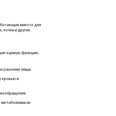
работающих вместе для
 почки и другие.
щие единую функцию.
и усвоение пищи.
у кровью и
овообращение.
 метаболизма из