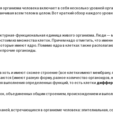
я организма человека включает в себя несколько уровней орга
анчивая всем телом в целом. Вот краткий обзор каждого уровн
уктурная-функциональная единица живого организма. Люди — 
остоим из множества клеток. Причем надо отметить, что именн
, которые имеют ядро. Помимо ядра в клетках также располага
и прочие органоиды.
а хоть и имеют схожее строение (все клетки имеют мембрану, 
чаются (имеют разную форму, разное количество органоидов, 
ля выполнения определенных функций, то есть клетки
диффер
ток, объединенных общим строением, происхождением и выпо
каней, встречающихся в организме человека: эпителиальная, с