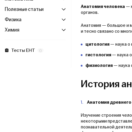
Анатомия человека
— н
Полезные статьи
органов.
Физика
Анатомия — большое и м
Химия
и тесно связано со мног
цитология
— наука о
Тесты ЕНТ
0
гистология
— наука о
физиология
— наука 
История а
Анатомия древнего
Изучение строения чело
некоторыми представлен
познавательной деятель