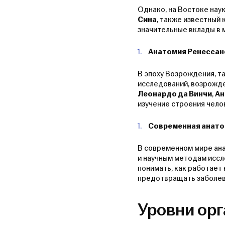
Однако, на Востоке нау
Сина
, также известный 
значительные вклады в
Анатомия Ренессан
В эпоху Возрождения, т
исследований, возрожде
Леонардо да Винчи
,
Ан
изучение строения чело
Современная анат
В современном мире ан
и научным методам иссл
понимать, как работает
предотвращать заболев
Уровни орг