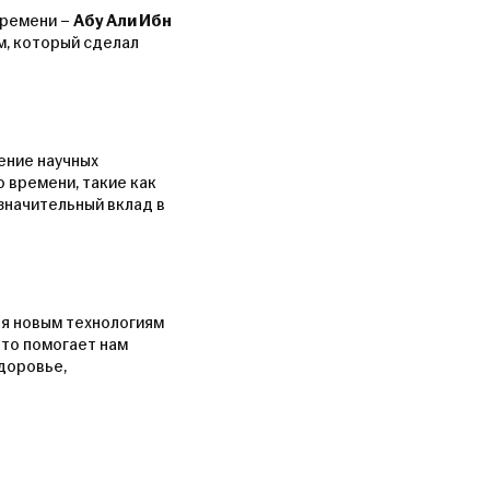
времени –
Абу Али Ибн
м, который сделал
ение научных
 времени, такие как
значительный вклад в
я новым технологиям
что помогает нам
доровье,