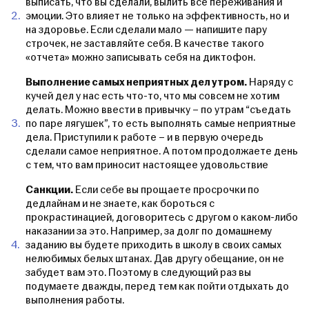
выписать, что вы сделали, вылить все переживания и
эмоции. Это влияет не только на эффективность, но и
на здоровье. Если сделали мало — напишите пару
строчек, не заставляйте себя. В качестве такого
«отчета» можно записывать себя на диктофон.
Выполнение самых неприятных дел утром.
Наряду с
кучей дел у нас есть что-то, что мы совсем не хотим
делать. Можно ввести в привычку – по утрам “съедать
по паре лягушек”, то есть выполнять самые неприятные
дела. Приступили к работе – и в первую очередь
сделали самое неприятное. А потом продолжаете день
с тем, что вам приносит настоящее удовольствие
Санкции.
Если себе вы прощаете просрочки по
дедлайнам и не знаете, как бороться с
прокрастинацией, договоритесь с другом о каком-либо
наказании за это. Например, за долг по домашнему
заданию вы будете приходить в школу в своих самых
нелюбимых белых штанах. Дав другу обещание, он не
забудет вам это. Поэтому в следующий раз вы
подумаете дважды, перед тем как пойти отдыхать до
выполнения работы.