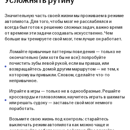
Усложнять рутину
Значительную часть своей жизни мы проживаем в режиме
автопилота. Для того, чтобы мозг не расслаблялся и
всегда был готов к решению сложных задач, важно время
от времени эти задачи создавать искусственно. Чем
больше вы тренируете свой мозг, тем лучше он работает.
Ломайте привычные паттерны поведения — только не
окончательно (или хотя бы не все): попробуйте
почистить зубы левой рукой, если вы правша, или
возвращайтесь домой другим маршрутом — не тем, к
которому вы привыкли. Словом, сделайте что-то
непривычное.
Играйте в игры — только не в однообразные. Решайте
кроссворды и головоломки, научитесь играть в шахматы
или решать судоку — заставьте свой мозг немного
поработать.
Возьмите свою жизнь под контроль: старайтесь
выключать режим автопилота как можно чаще и